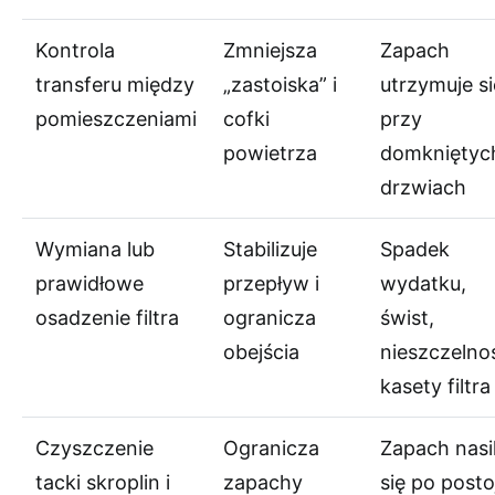
Kontrola
Zmniejsza
Zapach
transferu między
„zastoiska” i
utrzymuje si
pomieszczeniami
cofki
przy
powietrza
domkniętyc
drzwiach
Wymiana lub
Stabilizuje
Spadek
prawidłowe
przepływ i
wydatku,
osadzenie filtra
ogranicza
świst,
obejścia
nieszczelno
kasety filtra
Czyszczenie
Ogranicza
Zapach nasi
tacki skroplin i
zapachy
się po posto