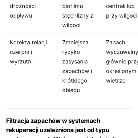
drożności
biofilmu i
centrali lub
odpływu
stęchlizny z
przy wilgoci
wilgoci
Korekta relacji
Zmniejsza
Zapach
czerpni i
ryzyko
wyczuwaln
wyrzutni
zasysania
głównie prz
zapachów i
określonym
krótkiego
wietrze
obiegu
Filtracja zapachów w systemach
rekuperacji uzależniona jest od typu