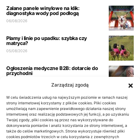
Zalane panele winylowe na klik:
diagnostyka wody pod podłogą
06/08/2026
Plamy i linie po upadku: szybka czy
matryca?
05/08/2026
Ogłoszenia medyczne B2B: dotarcie do
przychodni
23/06/2026
Zarządzaj zgodą
Pełna księgowość spółki usługowej:
W celu świadczenia usług na najwyższym poziomie w ramach naszej
wymogi biura
strony internetowej korzystamy z plików cookies. Pliki cookies
umożliwiają nam zapewnienie prawidłowego działania naszej strony
21/06/2026
internetowej oraz realizację podstawowych jej funkcji, a po uzyskaniu
Twojej zgody, pliki cookies są przez nas wykorzystywane do
dokonywania pomiarów i analiz korzystania ze strony internetowej, a
Podłoga do przedpokoju i korytarza: jak
także do celów marketingowych. Strona wykorzystuje również pliki
wybrać materiał odporny na
cookies podmiotów trzecich w celu korzystania z zewnętrznych
codzienność