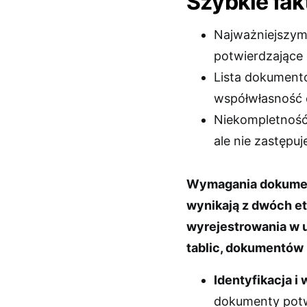
Szybkie fak
Najważniejszym
potwierdzające
Lista dokumentó
współwłasność o
Niekompletność
ale nie zastęp
Wymagania dokumen
wynikają z dwóch et
wyrejestrowania w 
tablic, dokumentów
Identyfikacja i
dokumenty potw