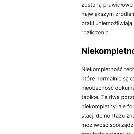
zostaną prawidłowo 
największym źródłem
braki uniemożliwiają
rozliczenia.
Niekompletno
Niekompletność tech
które normalnie są c
nieobecność dokume
tablice. Te dwa por
niekompletny, ale f
stacji demontażu zn
możliwość sporządz