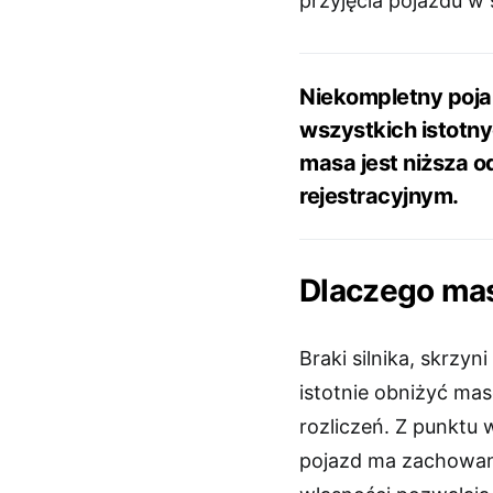
przyjęcia pojazdu w
Niekompletny pojaz
wszystkich istotn
masa jest niższa 
rejestracyjnym.
Dlaczego mas
Braki silnika, skrzy
istotnie obniżyć mas
rozliczeń. Z punktu 
pojazd ma zachowan