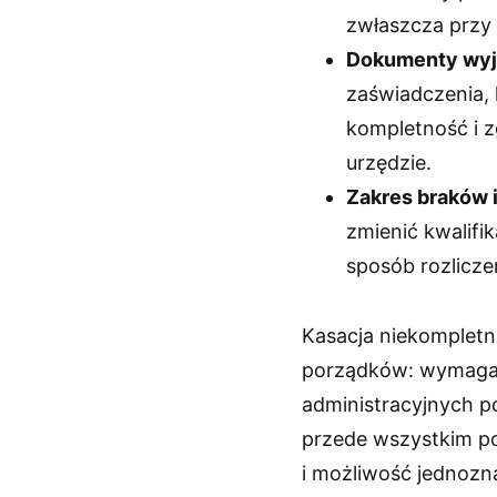
zwłaszcza przy 
Dokumenty wyj
zaświadczenia, 
kompletność i 
urzędzie.
Zakres braków i
zmienić kwalifi
sposób rozlicze
Kasacja niekompletn
porządków: wymagań
administracyjnych p
przede wszystkim po
i możliwość jednozna