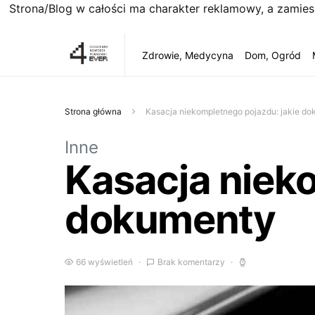
Strona/Blog w całości ma charakter reklamowy, a zamie
Zdrowie, Medycyna
Dom, Ogród
Strona główna
Kasacja niekompletnego pojazdu: jakie d
Inne
Kasacja nieko
dokumenty
66 wyświetleń
Brak komentarzy