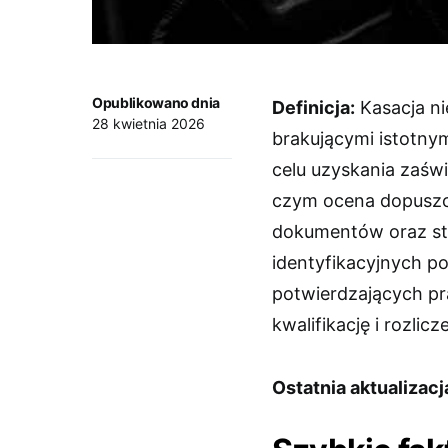
Opublikowano dnia
Definicja:
Kasacja ni
28 kwietnia 2026
brakującymi istotny
celu uzyskania zaśw
czym ocena dopuszcza
dokumentów oraz st
identyfikacyjnych 
potwierdzających pr
kwalifikację i rozlicz
Ostatnia aktualizacj