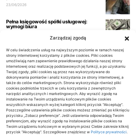
23/06/2026
Pełna księgowość spółki usługowej:
wymogi biura
21/06/2026
Zarządzaj zgodą
W celu świadczenia usług na najwyższym poziomie w ramach naszej
Podłoga do przedpokoju i korytarza: jak
wybrać materiał odporny na
strony internetowej korzystamy z plików cookies. Pliki cookies
codzienność
umożliwiają nam zapewnienie prawidłowego działania naszej strony
internetowej oraz realizację podstawowych jej funkcji, a po uzyskaniu
10/06/2026
Twojej zgody, pliki cookies są przez nas wykorzystywane do
dokonywania pomiarów i analiz korzystania ze strony internetowej, a
Lakierowanie czy olejowanie parkietu
także do celów marketingowych. Strona wykorzystuje również pliki
po cyklinowaniu
cookies podmiotów trzecich w celu korzystania z zewnętrznych
05/06/2026
narzędzi analitycznych i marketingowych. Aby wyrazić zgodę na
instalowanie na Twoim urządzeniu końcowym plików cookies
wszystkich wskazanych wyżej kategorii kliknij przycisk "Akceptuję".
Poszczególne ustawienia plików cookies możesz zmieniać po kliknięciu
przycisku „Zobacz preferencje”. Jeśli ustawienia odpowiadają Twoim
preferencjom, aby wyrazić zgodę na instalowanie plików cookies na
Twoim urządzeniu końcowym w wybranym przez Ciebie zakresie kliknij
4EVER
przycisk "Akceptuję". Szczegółowe znajdziesz w
Polityce prywatności
.