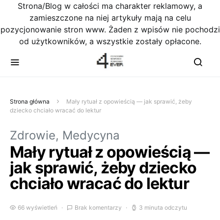
Strona/Blog w całości ma charakter reklamowy, a
zamieszczone na niej artykuły mają na celu
pozycjonowanie stron www. Żaden z wpisów nie pochodzi
od użytkowników, a wszystkie zostały opłacone.
Strona główna
Mały rytuał z opowieścią — jak sprawić, żeby
dziecko chciało wracać do lektur
Zdrowie, Medycyna
Mały rytuał z opowieścią —
jak sprawić, żeby dziecko
chciało wracać do lektur
66 wyświetleń
Brak komentarzy
3 minuta odczytu