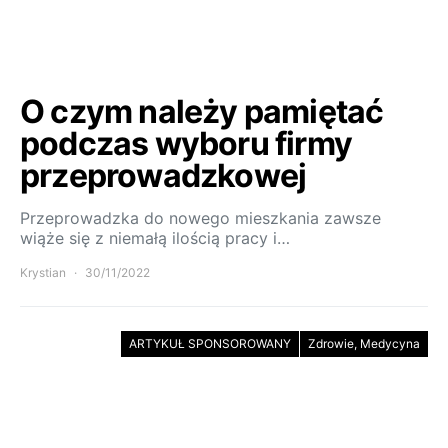
O czym należy pamiętać
podczas wyboru firmy
przeprowadzkowej
Przeprowadzka do nowego mieszkania zawsze
wiąże się z niemałą ilością pracy i…
Krystian
30/11/2022
ARTYKUŁ SPONSOROWANY
Zdrowie, Medycyna