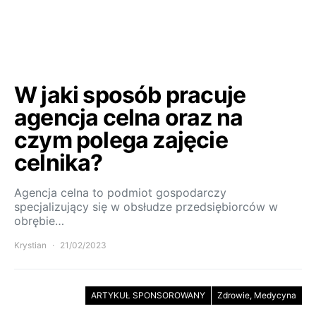
W jaki sposób pracuje
agencja celna oraz na
czym polega zajęcie
celnika?
Agencja celna to podmiot gospodarczy
specjalizujący się w obsłudze przedsiębiorców w
obrębie…
Krystian
21/02/2023
ARTYKUŁ SPONSOROWANY
Zdrowie, Medycyna