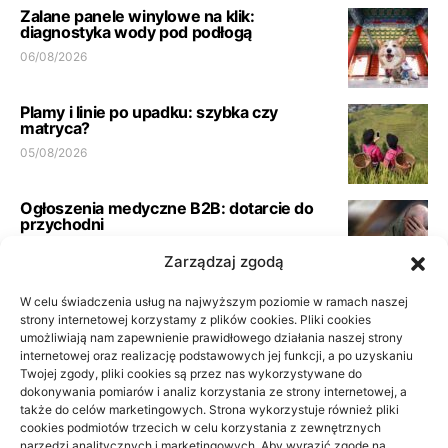
Zalane panele winylowe na klik:
diagnostyka wody pod podłogą
06/08/2026
Plamy i linie po upadku: szybka czy
matryca?
05/08/2026
Ogłoszenia medyczne B2B: dotarcie do
przychodni
23/06/2026
Zarządzaj zgodą
Pełna księgowość spółki usługowej:
W celu świadczenia usług na najwyższym poziomie w ramach naszej
wymogi biura
strony internetowej korzystamy z plików cookies. Pliki cookies
umożliwiają nam zapewnienie prawidłowego działania naszej strony
21/06/2026
internetowej oraz realizację podstawowych jej funkcji, a po uzyskaniu
Twojej zgody, pliki cookies są przez nas wykorzystywane do
dokonywania pomiarów i analiz korzystania ze strony internetowej, a
Podłoga do przedpokoju i korytarza: jak
także do celów marketingowych. Strona wykorzystuje również pliki
wybrać materiał odporny na
cookies podmiotów trzecich w celu korzystania z zewnętrznych
codzienność
narzędzi analitycznych i marketingowych. Aby wyrazić zgodę na