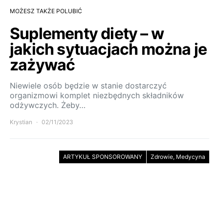
MOŻESZ TAKŻE POLUBIĆ
Suplementy diety – w
jakich sytuacjach można je
zażywać
Niewiele osób będzie w stanie dostarczyć
organizmowi komplet niezbędnych składników
odżywczych. Żeby…
Krystian
02/11/2023
ARTYKUŁ SPONSOROWANY
Zdrowie, Medycyna