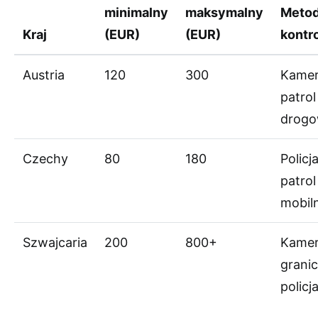
minimalny
maksymalny
Meto
Kraj
(EUR)
(EUR)
kontro
Austria
120
300
Kamer
patrol
drog
Czechy
80
180
Policja
patrol
mobil
Szwajcaria
200
800+
Kamer
granic
policj