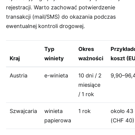
rejestracji. Warto zachować potwierdzenie
transakcji (mail/SMS) do okazania podczas
ewentualnej kontroli drogowej.
Typ
Okres
Przykła
Kraj
winiety
ważności
koszt (E
Austria
e-winieta
10 dni / 2
9,90–96,
miesiące
/ 1 rok
Szwajcaria
winieta
1 rok
około 43
papierowa
(CHF 40)