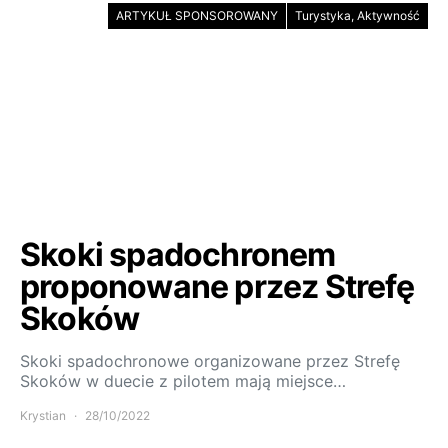
ARTYKUŁ SPONSOROWANY
Turystyka, Aktywność
Skoki spadochronem
proponowane przez Strefę
Skoków
Skoki spadochronowe organizowane przez Strefę
Skoków w duecie z pilotem mają miejsce…
Krystian
28/10/2022