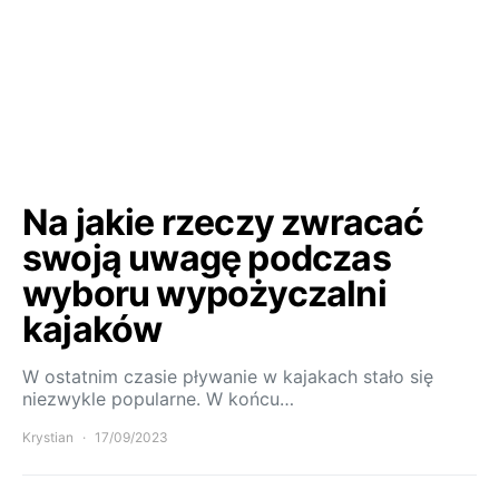
Na jakie rzeczy zwracać
swoją uwagę podczas
wyboru wypożyczalni
kajaków
W ostatnim czasie pływanie w kajakach stało się
niezwykle popularne. W końcu…
Krystian
17/09/2023