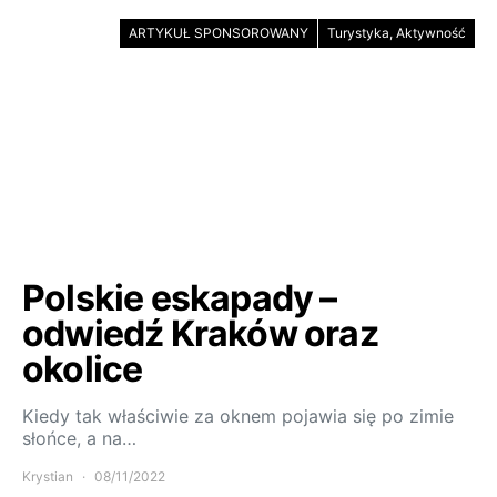
ARTYKUŁ SPONSOROWANY
Turystyka, Aktywność
Polskie eskapady –
odwiedź Kraków oraz
okolice
Kiedy tak właściwie za oknem pojawia się po zimie
słońce, a na…
Krystian
08/11/2022