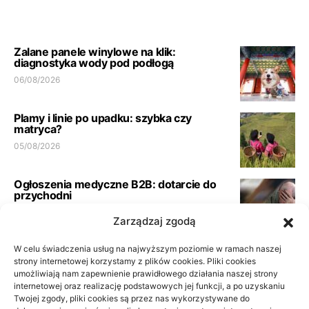
Zalane panele winylowe na klik:
diagnostyka wody pod podłogą
06/08/2026
Plamy i linie po upadku: szybka czy
matryca?
05/08/2026
Ogłoszenia medyczne B2B: dotarcie do
przychodni
23/06/2026
Zarządzaj zgodą
W celu świadczenia usług na najwyższym poziomie w ramach naszej
Pełna księgowość spółki usługowej:
wymogi biura
strony internetowej korzystamy z plików cookies. Pliki cookies
umożliwiają nam zapewnienie prawidłowego działania naszej strony
21/06/2026
internetowej oraz realizację podstawowych jej funkcji, a po uzyskaniu
Twojej zgody, pliki cookies są przez nas wykorzystywane do