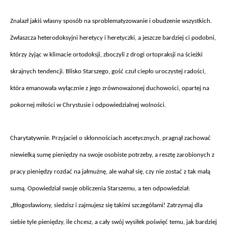
Znalaz
ł jakiś własny spos
ób na sproblematyzowanie i obudzenie wszystkich.
Zw
łaszcza heterodoksyjni heretycy i heretyczki, a jeszcze bardziej ci podobni,
kt
órzy
żyjąc w klimacie ortodoksji, zboczyli z drogi ortopraksji na ścieżki
skrajnych tendencji. Blisko Starszego, gość czuł ciepło uroczystej radości,
kt
óra emanowa
ła wyłącznie z jego zr
ównowa
żonej duchowości, opartej na
pokornej miłości w Chrystusie i odpowiedzialnej wolności.
Charytatywnie. Przyjaciel o sk
łonnościach ascetycznych, pragnął zachować
niewielką sumę pieniędzy na swoje osobiste potrzeby, a resztę zarobionych z
pracy pieniędzy rozdać na jałmużnę, ale wahał się, czy nie zostać z tak małą
sumą. Opowiedział swoje obliczenia Starszemu, a ten odpowiedział:
„Błogosławiony, siedzisz i zajmujesz się takimi szczeg
ó
łami! Zatrzymaj dla
siebie tyle pieniędzy, ile chcesz, a cały sw
ój wysi
łek poświęć temu, jak bardziej