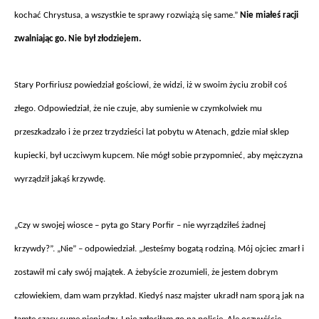
kochać Chrystusa, a wszystkie te sprawy rozwiążą się same.”
Nie miałeś racji
zwalniając go. Nie był złodziejem.
Stary Porfiriusz powiedzia
ł gościowi, że widzi, iż w swoim życiu zrobił coś
złego. Odpowiedział, że nie czuje, aby sumienie w czymkolwiek mu
przeszkadzało i że przez trzydzieści lat pobytu w Atenach, gdzie miał sklep
kupiecki, był uczciwym kupcem. Nie m
óg
ł sobie przypomnieć, aby mężczyzna
wyrządził jakąś krzywdę.
„Czy w swojej wiosce – pyta go Stary Porfir – nie wyrz
ądziłeś żadnej
krzywdy?”. „Nie” – odpowiedział. „Jesteśmy bogatą rodziną. M
ój ojciec zmar
ł i
zostawił mi cały sw
ój maj
ątek. A żebyście zrozumieli, że jestem dobrym
człowiekiem, dam wam przykład. Kiedyś nasz majster ukradł nam sporą jak na