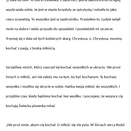
„Z dala od Zelii. To z
żera człowieka. Z zazdrości, jedna zakonnica do drugiej,
wyobrażała sobie, że jest w stanie brzydoty ze spirytystą i m
ówi
ła to jako
rzecz oczywistą. To wszystko jest w zazdrośniku. Przeżyłem to. Ludzie wzięli
mnie na dobre i wielu przyszło do spowiedzi. I powiedzieli mi szczerze.
Trzymaj się z dala od tych kobiecych skarg. Chrystusa, o, Chrystusa, musimy
kochać z pasją, z boską miłością.
Szcz
ęśliwy mnich, kt
óry nauczy
ł się kochać wszystkich w ukryciu. Nie prosi
innych o miłość, ani nie zależy mu na tym, by być kochanym. Ty kochasz
wszystko i modlisz się skrycie w sobie. Hańba twoja miłość do wszystkich. I
przyjdzie czas, kiedy będziesz kochać bez wysiłku. I poczujesz, że wszyscy cię
kochają Świecka piosenka m
ówi
„Nie pro
ś mnie, abym cię kochał. O miłość się nie pyta. W liściach serca Rodzi