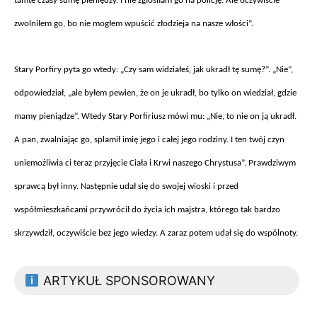
tamte czasy sumę pieniędzy. I nie zgłosiłam go na policję. Ale oczywiście
zwolniłem go, bo nie mogłem wpuścić złodzieja na nasze włości”.
Stary Porfiry pyta go wtedy: „Czy sam widzia
łeś, jak ukradł tę sumę?”. „Nie”,
odpowiedział, „ale byłem pewien, że on je ukradł, bo tylko on wiedział, gdzie
mamy pieniądze”. Wtedy Stary Porfiriusz m
ówi mu: „Nie, to nie on j
ą ukradł.
A pan, zwalniając go, splamił imię jego i całej jego rodziny. I ten tw
ój czyn
uniemo
żliwia ci teraz przyjęcie Ciała i Krwi naszego Chrystusa”. Prawdziwym
sprawcą był inny. Następnie udał się do swojej wioski i przed
wsp
ó
łmieszkańcami przywr
óci
ł do życia ich majstra, kt
órego tak bardzo
skrzywdzi
ł, oczywiście bez jego wiedzy. A zaraz potem udał się do wsp
ólnoty.
ARTYKUŁ SPONSOROWANY