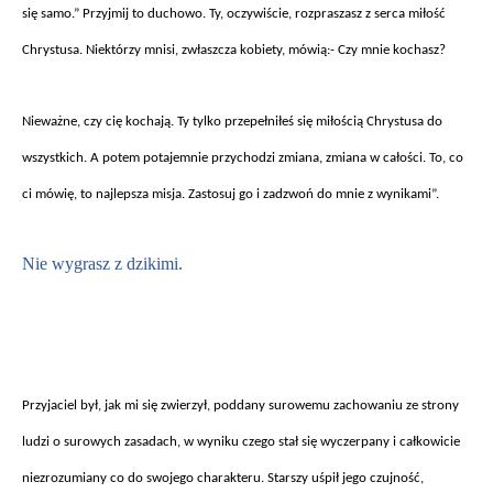
się samo.” Przyjmij to duchowo. Ty, oczywiście, rozpraszasz z serca miłość
Chrystusa. Niekt
órzy mnisi, zw
łaszcza kobiety, m
ówi
ą:- Czy mnie kochasz?
Niewa
żne, czy cię kochają. Ty tylko przepełniłeś się miłością Chrystusa do
wszystkich. A potem potajemnie przychodzi zmiana, zmiana w całości. To, co
ci m
ówi
ę, to najlepsza misja. Zastosuj go i zadzwoń do mnie z wynikami”.
Nie wygrasz z dzikimi.
Przyjaciel by
ł, jak mi się zwierzył, poddany surowemu zachowaniu ze strony
ludzi o surowych zasadach, w wyniku czego stał się wyczerpany i całkowicie
niezrozumiany co do swojego charakteru. Starszy uśpił jego czujność,