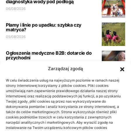
diagnostyka wody pod podłogą
06/08/2026
Plamy i linie po upadku: szybka czy
matryca?
05/08/2026
Ogłoszenia medyczne B2B: dotarcie do
przychodni
23/06/2026
Zarządzaj zgodą
W celu świadczenia usług na najwyższym poziomie w ramach naszej
Pełna księgowość spółki usługowej:
wymogi biura
strony internetowej korzystamy z plików cookies. Pliki cookies
umożliwiają nam zapewnienie prawidłowego działania naszej strony
21/06/2026
internetowej oraz realizację podstawowych jej funkcji, a po uzyskaniu
Twojej zgody, pliki cookies są przez nas wykorzystywane do
dokonywania pomiarów i analiz korzystania ze strony internetowej, a
Podłoga do przedpokoju i korytarza: jak
także do celów marketingowych. Strona wykorzystuje również pliki
wybrać materiał odporny na
cookies podmiotów trzecich w celu korzystania z zewnętrznych
codzienność
narzędzi analitycznych i marketingowych. Aby wyrazić zgodę na
10/06/2026
instalowanie na Twoim urządzeniu końcowym plików cookies