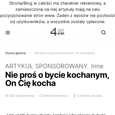
Strona/Blog w całości ma charakter reklamowy, a
zamieszczone na niej artykuły mają na celu
pozycjonowanie stron www. Żaden z wpisów nie pochodzi
od użytkowników, a wszystkie zostały opłacone.
Strona główna
Nie proś o bycie kochanym, On Cię kocha
ARTYKUŁ SPONSOROWANY
Inne
Nie proś o bycie kochanym,
On Cię kocha
262 wyświetlenia
Brak komentarzy
3 minuta odczytu