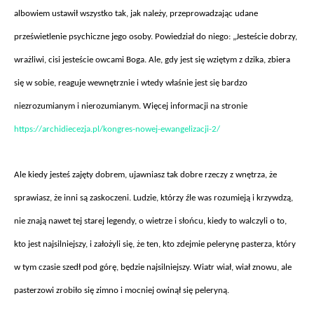
albowiem ustawił wszystko tak, jak należy, przeprowadzając udane
prześwietlenie psychiczne jego osoby. Powiedział do niego: „Jesteście dobrzy,
wrażliwi, cisi jesteście owcami Boga. Ale, gdy jest się wziętym z dzika, zbiera
się w sobie, reaguje wewnętrznie i wtedy właśnie jest się bardzo
niezrozumianym i nierozumianym. Więcej informacji na stronie
https://archidiecezja.pl/kongres-nowej-ewangelizacji-2/
Ale kiedy jeste
ś zajęty dobrem, ujawniasz tak dobre rzeczy z wnętrza, że
sprawiasz, że inni są zaskoczeni. Ludzie, kt
órzy
źle was rozumieją i krzywdzą,
nie znają nawet tej starej legendy, o wietrze i słońcu, kiedy to walczyli o to,
kto jest najsilniejszy, i założyli się, że ten, kto zdejmie pelerynę pasterza, kt
óry
w tym czasie szed
ł pod g
ór
ę, będzie najsilniejszy. Wiatr wiał, wiał znowu, ale
pasterzowi zrobiło się zimno i mocniej owinął się peleryną.