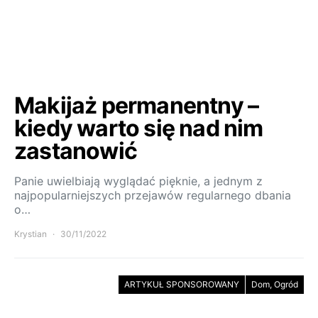
Makijaż permanentny –
kiedy warto się nad nim
zastanowić
Panie uwielbiają wyglądać pięknie, a jednym z
najpopularniejszych przejawów regularnego dbania
o…
Krystian
30/11/2022
ARTYKUŁ SPONSOROWANY
Dom, Ogród