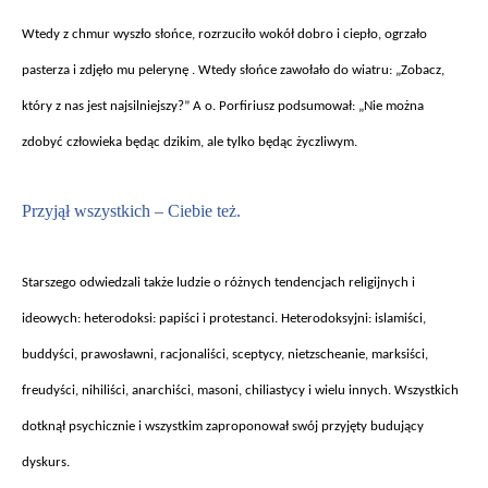
Wtedy z chmur wysz
ło słońce, rozrzuciło wok
ó
ł dobro i ciepło, ogrzało
pasterza i zdjęło mu pelerynę . Wtedy słońce zawołało do wiatru: „Zobacz,
kt
óry z nas jest najsilniejszy?” A o. Porfiriusz podsumowa
ł: „Nie można
zdobyć człowieka będąc dzikim, ale tylko będąc życzliwym.
Przyj
ął wszystkich
– Ciebie te
ż.
Starszego odwiedzali tak
że ludzie o r
ó
żnych tendencjach religijnych i
ideowych: heterodoksi: papiści i protestanci. Heterodoksyjni: islamiści,
buddyści, prawosławni, racjonaliści, sceptycy, nietzscheanie, marksiści,
freudyści, nihiliści, anarchiści, masoni, chiliastycy i wielu innych. Wszystkich
dotknął psychicznie i wszystkim zaproponował sw
ój przyj
ęty budujący
dyskurs.