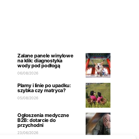
Zalane panele winylowe
na klik: diagnostyka
wody pod podłogą
06/08/2026
Plamy i linie po upadku:
szybka czy matryca?
05/08/2026
Ogłoszenia medyczne
B2B: dotarcie do
przychodni
23/06/2026