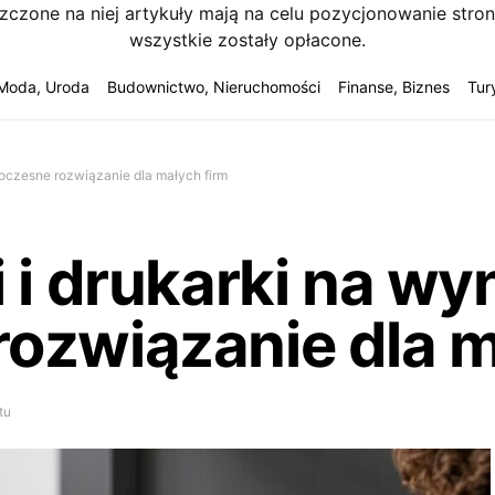
szczone na niej artykuły mają na celu pozycjonowanie str
wszystkie zostały opłacone.
Moda, Uroda
Budownictwo, Nieruchomości
Finanse, Biznes
Tur
woczesne rozwiązanie dla małych firm
 i drukarki na wy
ozwiązanie dla m
tu