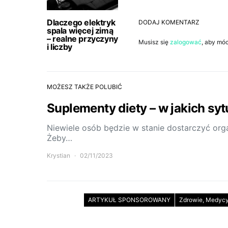
Dlaczego elektryk
DODAJ KOMENTARZ
spala więcej zimą
– realne przyczyny
Musisz się
zalogować
, aby mó
i liczby
MOŻESZ TAKŻE POLUBIĆ
Suplementy diety – w jakich sy
Niewiele osób będzie w stanie dostarczyć o
Żeby…
Krystian
02/11/2023
ARTYKUŁ SPONSOROWANY
Zdrowie, Medyc