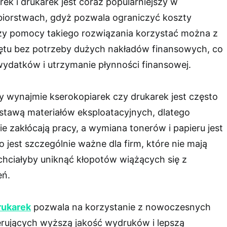
k i drukarek jest coraz popularniejszy w
ębiorstwach, gdyż pozwala ograniczyć koszty
Przy pomocy takiego rozwiązania korzystać można z
tu bez potrzeby dużych nakładów finansowych, co
wydatków i utrzymanie płynności finansowej.
y wynajmie kserokopiarek czy drukarek jest często
ostawą materiałów eksploatacyjnych, dlatego
ie zakłócają pracy, a wymiana tonerów i papieru jest
 jest szczególnie ważne dla firm, które nie mają
 chciałyby uniknąć kłopotów wiążących się z
eń.
rukarek
pozwala na korzystanie z nowoczesnych
erujących wyższą jakość wydruków i lepszą