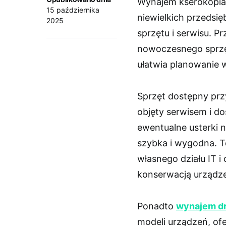
Wynajem kserokopiare
15 października
niewielkich przedsi
2025
sprzętu i serwisu. 
nowoczesnego sprzę
ułatwia planowanie 
Sprzęt dostępny prz
objęty serwisem i d
ewentualne usterki n
szybka i wygodna. To
własnego działu IT i
konserwacją urządz
Ponadto
wynajem d
modeli urządzeń, of