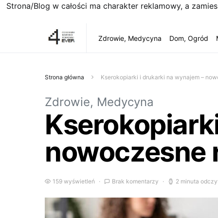
Strona/Blog w całości ma charakter reklamowy, a zamie
Zdrowie, Medycyna
Dom, Ogród
Strona główna
Kserokopiarki i drukarki na wynajem – no
Zdrowie, Medycyna
Kserokopiarki
nowoczesne r
159 wyświetleń
Brak komentarzy
2 minuta odczy