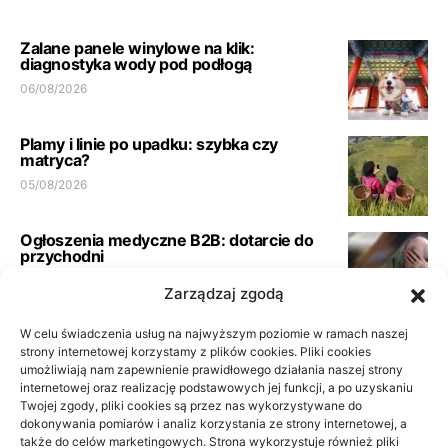
Zalane panele winylowe na klik:
diagnostyka wody pod podłogą
06/08/2026
Plamy i linie po upadku: szybka czy
matryca?
05/08/2026
Ogłoszenia medyczne B2B: dotarcie do
przychodni
23/06/2026
Zarządzaj zgodą
W celu świadczenia usług na najwyższym poziomie w ramach naszej
Pełna księgowość spółki usługowej:
wymogi biura
strony internetowej korzystamy z plików cookies. Pliki cookies
umożliwiają nam zapewnienie prawidłowego działania naszej strony
21/06/2026
internetowej oraz realizację podstawowych jej funkcji, a po uzyskaniu
Twojej zgody, pliki cookies są przez nas wykorzystywane do
dokonywania pomiarów i analiz korzystania ze strony internetowej, a
Podłoga do przedpokoju i korytarza: jak
także do celów marketingowych. Strona wykorzystuje również pliki