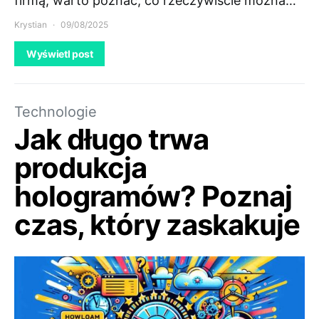
firmą, warto poznać, co rzeczywiście można…
Krystian
09/08/2025
Wyświetl post
Technologie
Jak długo trwa
produkcja
hologramów? Poznaj
czas, który zaskakuje