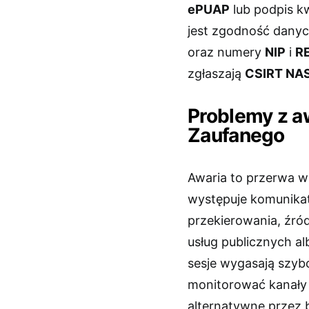
ePUAP
lub podpis k
jest zgodność dany
oraz numery
NIP
i
R
zgłaszają
CSIRT NA
Problemy z a
Zaufanego
Awaria to przerwa w d
występuje komunikat
przekierowania, źró
usług publicznych al
sesje wygasają szybc
monitorować kanały
alternatywne przez 