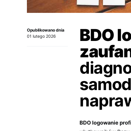
BDO lo
Opublikowano dnia
01 lutego 2026
zaufan
diagno
samodz
napra
BDO logowanie profil