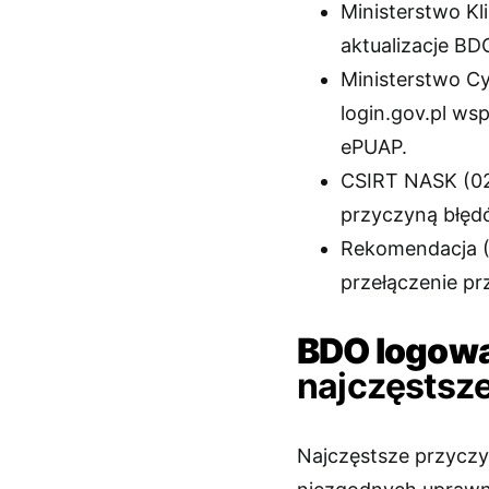
Ministerstwo Kl
aktualizacje BD
Ministerstwo Cy
login.gov.pl ws
ePUAP.
CSIRT NASK (02
przyczyną błędó
Rekomendacja (
przełączenie pr
BDO logowan
najczęstsz
Najczęstsze przyczy