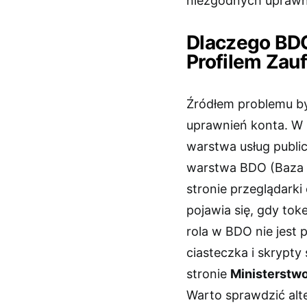
niezgodnych uprawni
Dlaczego BDO
Profilem Zau
Źródłem problemu by
uprawnień konta. W 
warstwa usług public
warstwa BDO (Baza 
stronie przeglądarki
pojawia się, gdy tok
rola w BDO nie jest
ciasteczka i skrypty
stronie
Ministerstwo
Warto sprawdzić alt