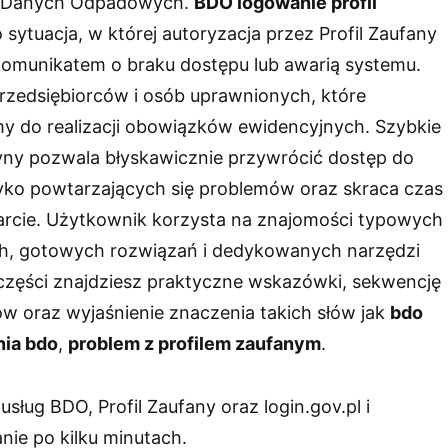
 Danych Odpadowych.
BDO logowanie profil
 sytuacja, w której autoryzacja przez Profil Zaufany
komunikatem o braku dostępu lub awarią systemu.
przedsiębiorców i osób uprawnionych, które
rmy do realizacji obowiązków ewidencyjnych. Szybkie
ny pozwala błyskawicznie przywrócić dostęp do
zyko powtarzających się problemów oraz skraca czas
rcie. Użytkownik korzysta na znajomości typowych
, gotowych rozwiązań i dedykowanych narzędzi
 części znajdziesz praktyczne wskazówki, sekwencję
 oraz wyjaśnienie znaczenia takich słów jak
bdo
nia bdo
,
problem z profilem zaufanym
.
sług BDO, Profil Zaufany oraz login.gov.pl i
ie po kilku minutach.