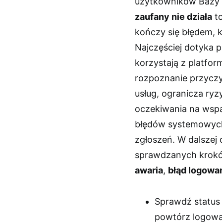
użytkowników Bazy
zaufany nie działa
to
kończy się błędem, 
Najczęściej dotyka 
korzystają z platfo
rozpoznanie przyczy
usług, ogranicza ry
oczekiwania na wspa
błędów systemowych
zgłoszeń. W dalszej
sprawdzanych kroków
awaria
,
błąd logowa
Sprawdź status u
powtórz logowan