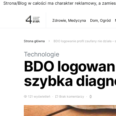
Strona/Blog w całości ma charakter reklamowy, a zamie
Zdrowie, Medycyna
Dom, Ogród
Strona główna
BDO logowanie profil zaufany nie działa –
Technologie
BDO logowanie
szybka diagn
121 wyświetleń
Brak komentarzy