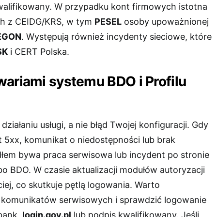
walifikowany. W przypadku kont firmowych istotna
ch z CEIDG/KRS, w tym
PESEL
osoby upoważnionej
EGON
. Występują również incydenty sieciowe, które
SK
i CERT Polska.
wariami systemu BDO i Profilu
ziałaniu usługi, a nie błąd Twojej konfiguracji. Gdy
 5xx, komunikat o niedostępności lub brak
dłem bywa praca serwisowa lub incydent po stronie
bo BDO. W czasie aktualizacji modułów autoryzacji
iej, co skutkuje pętlą logowania. Warto
 komunikatów serwisowych i sprawdzić logowanie
bank,
login.gov.pl
lub podpis kwalifikowany. Jeśli