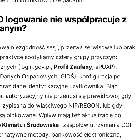
eń lub konfliktów przeglądarki.
 logowanie nie współpracuje z
fanym?
wa niezgodność sesji, przerwa serwisowa lub brak
praktyce spotykamy cztery grupy przyczyn:
znych (login.gov.pl,
Profil Zaufany
, ePUAP),
Danych Odpadowych, GIOŚ), konfiguracja po
 oraz dane identyfikacyjne użytkownika. Błąd
en autoryzacyjny nie przenosi się prawidłowo, gdy
 przypisana do właściwego NIP/REGON, lub gdy
 są blokowane. Wpływ mają też aktualizacje po
 Klimatu i Środowiska
i zespołów utrzymania COI.
ernatywne metody: bankowość elektroniczna,