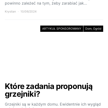
powinno zależeć na tym, żeby zarabiać jak…
Krystian
10/06/2024
ARTYKUŁ SPONSOROWANY
Dom, Ogród
Które zadania proponują
grzejniki?
Grzejniki są w każdym domu. Ewidentnie ich wygląd