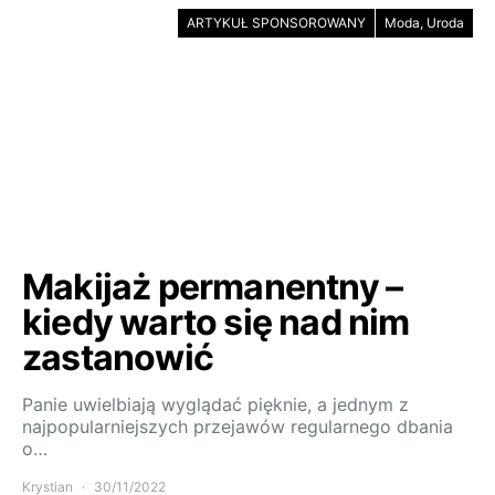
ARTYKUŁ SPONSOROWANY
Moda, Uroda
Makijaż permanentny –
kiedy warto się nad nim
zastanowić
Panie uwielbiają wyglądać pięknie, a jednym z
najpopularniejszych przejawów regularnego dbania
o…
Krystian
30/11/2022