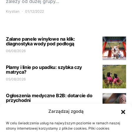
zależy od dużej grupy…
Krystian
01/12/2022
Zalane panele winylowe na klik:
diagnostyka wody pod podłogą
06/08/2026
Plamy i linie po upadku: szybka czy
matryca?
05/08/2026
Ogłoszenia medyczne B2B: dotarcie do
przychodni
23/06/2026
Zarządzaj zgodą
W celu świadczenia usług na najwyższym poziomie w ramach naszej
Pełna księgowość spółki usługowej:
wymogi biura
strony internetowej korzystamy z plików cookies. Pliki cookies