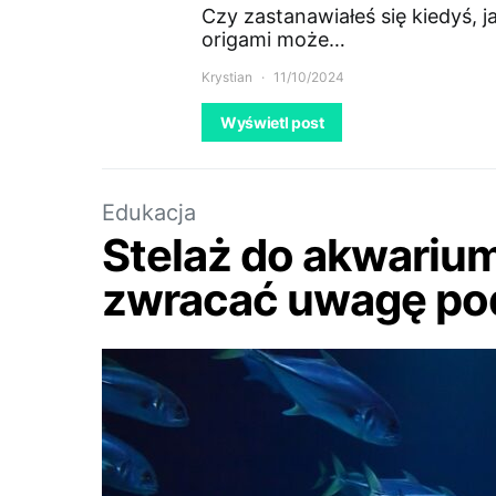
Czy zastanawiałeś się kiedyś, 
origami może…
Krystian
11/10/2024
Wyświetl post
Edukacja
Stelaż do akwarium 
zwracać uwagę po