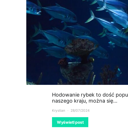
Hodowanie rybek to dość pop
naszego kraju, można się…
Krystian
28/07/2024
Wyświetl post