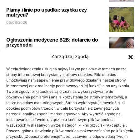
Plamy i linie po upadku: szybka czy
matryca?
05/08/2026
Ogłoszenia medyczne B2B: dotarcie do
przychodni
23/06/2026
Zarządzaj zgodą
Pełna księgowość spółki usługowej:
W celu świadczenia usług na najwyższym poziomie w ramach naszej
wymogi biura
strony internetowej korzystamy z plików cookies. Pliki cookies
umożliwiają nam zapewnienie prawidłowego działania naszej strony
21/06/2026
internetowej oraz realizację podstawowych jej funkcji, a po uzyskaniu
Twojej zgody, pliki cookies są przez nas wykorzystywane do
dokonywania pomiarów i analiz korzystania ze strony internetowej, a
Podłoga do przedpokoju i korytarza: jak
także do celów marketingowych. Strona wykorzystuje również pliki
wybrać materiał odporny na
cookies podmiotów trzecich w celu korzystania z zewnętrznych
codzienność
narzędzi analitycznych i marketingowych. Aby wyrazić zgodę na
10/06/2026
instalowanie na Twoim urządzeniu końcowym plików cookies
wszystkich wskazanych wyżej kategorii kliknij przycisk "Akceptuję".
Poszczególne ustawienia plików cookies możesz zmieniać po kliknięciu
przycisku „Zobacz preferencje”. Jeśli ustawienia odpowiadają Twoim