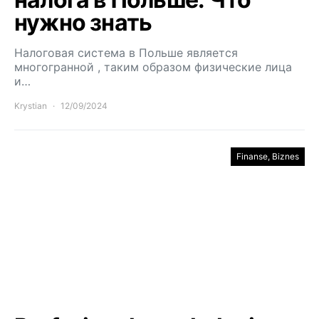
нужно знать
Налоговая система в Польше является
многогранной , таким образом физические лица
и…
Krystian
12/09/2024
Finanse, Biznes