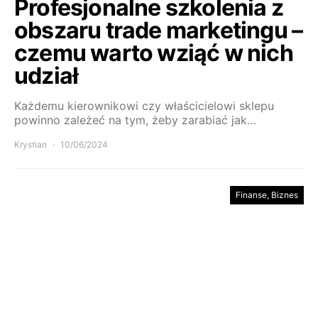
Profesjonalne szkolenia z
obszaru trade marketingu –
czemu warto wziąć w nich
udział
Każdemu kierownikowi czy właścicielowi sklepu
powinno zależeć na tym, żeby zarabiać jak…
Krystian
10/06/2024
Finanse, Biznes