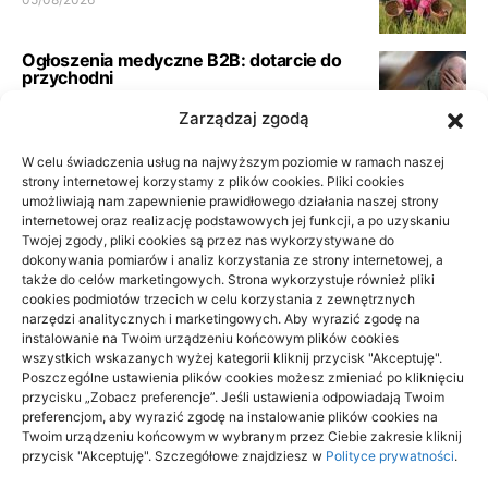
Ogłoszenia medyczne B2B: dotarcie do
przychodni
23/06/2026
Zarządzaj zgodą
Pełna księgowość spółki usługowej:
W celu świadczenia usług na najwyższym poziomie w ramach naszej
wymogi biura
strony internetowej korzystamy z plików cookies. Pliki cookies
umożliwiają nam zapewnienie prawidłowego działania naszej strony
21/06/2026
internetowej oraz realizację podstawowych jej funkcji, a po uzyskaniu
Twojej zgody, pliki cookies są przez nas wykorzystywane do
dokonywania pomiarów i analiz korzystania ze strony internetowej, a
Podłoga do przedpokoju i korytarza: jak
także do celów marketingowych. Strona wykorzystuje również pliki
wybrać materiał odporny na
cookies podmiotów trzecich w celu korzystania z zewnętrznych
codzienność
narzędzi analitycznych i marketingowych. Aby wyrazić zgodę na
10/06/2026
instalowanie na Twoim urządzeniu końcowym plików cookies
wszystkich wskazanych wyżej kategorii kliknij przycisk "Akceptuję".
Poszczególne ustawienia plików cookies możesz zmieniać po kliknięciu
przycisku „Zobacz preferencje”. Jeśli ustawienia odpowiadają Twoim
preferencjom, aby wyrazić zgodę na instalowanie plików cookies na
Twoim urządzeniu końcowym w wybranym przez Ciebie zakresie kliknij
4EVER
przycisk "Akceptuję". Szczegółowe znajdziesz w
Polityce prywatności
.