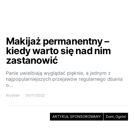
Makijaż permanentny –
kiedy warto się nad nim
zastanowić
Panie uwielbiają wyglądać pięknie, a jednym z
najpopularniejszych przejawów regularnego dbania
o…
Krystian
30/11/2022
ARTYKUŁ SPONSOROWANY
Dom, Ogród