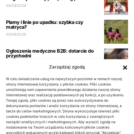
06/08/2026
Plamy i linie po upadku: szybka czy
matryca?
05/08/2026
Ogłoszenia medyczne B2B: dotarcie do
przychodni
23/06/2026
Zarządzaj zgodą
W celu świadczenia usług na najwyższym poziomie w ramach naszej
Pełna księgowość spółki usługowej:
wymogi biura
strony internetowej korzystamy z plików cookies. Pliki cookies
umożliwiają nam zapewnienie prawidłowego działania naszej strony
21/06/2026
internetowej oraz realizację podstawowych jej funkcji, a po uzyskaniu
Twojej zgody, pliki cookies są przez nas wykorzystywane do
dokonywania pomiarów i analiz korzystania ze strony internetowej, a
Podłoga do przedpokoju i korytarza: jak
także do celów marketingowych. Strona wykorzystuje również pliki
wybrać materiał odporny na
cookies podmiotów trzecich w celu korzystania z zewnętrznych
codzienność
narzędzi analitycznych i marketingowych. Aby wyrazić zgodę na
10/06/2026
instalowanie na Twoim urządzeniu końcowym plików cookies
wszystkich wskazanych wyżej kategorii kliknij przycisk "Akceptuję".