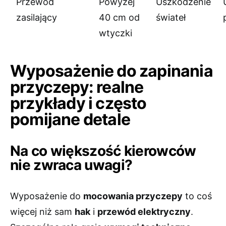
Przewód
Powyżej
Uszkodzenie
zasilający
40 cm od
świateł
wtyczki
Wyposażenie do zapinania
przyczepy: realne
przykłady i często
pomijane detale
Na co większość kierowców
nie zwraca uwagi?
Wyposażenie do
mocowania przyczepy
to coś
więcej niż sam
hak
i
przewód elektryczny
.