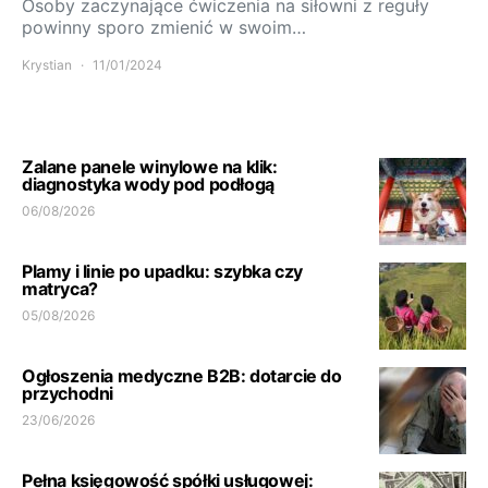
Osoby zaczynające ćwiczenia na siłowni z reguły
powinny sporo zmienić w swoim…
Krystian
11/01/2024
Zalane panele winylowe na klik:
diagnostyka wody pod podłogą
06/08/2026
Plamy i linie po upadku: szybka czy
matryca?
05/08/2026
Ogłoszenia medyczne B2B: dotarcie do
przychodni
23/06/2026
Pełna księgowość spółki usługowej: