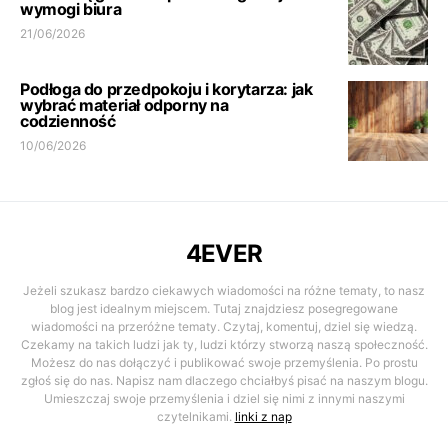
wymogi biura
21/06/2026
Podłoga do przedpokoju i korytarza: jak
wybrać materiał odporny na
codzienność
10/06/2026
4EVER
Jeżeli szukasz bardzo ciekawych wiadomości na różne tematy, to nasz
blog jest idealnym miejscem. Tutaj znajdziesz posegregowane
wiadomości na przeróżne tematy. Czytaj, komentuj, dziel się wiedzą.
Czekamy na takich ludzi jak ty, ludzi którzy stworzą naszą społeczność.
Możesz do nas dołączyć i publikować swoje przemyślenia. Po prostu
zgłoś się do nas. Napisz nam dlaczego chciałbyś pisać na naszym blogu.
Umieszczaj swoje przemyślenia i dziel się nimi z innymi naszymi
czytelnikami.
linki z nap