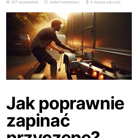
207 wyświetleń
Jeden komentarz
4 minuta odczytu
Jak poprawnie
zapinać
przyczepę?