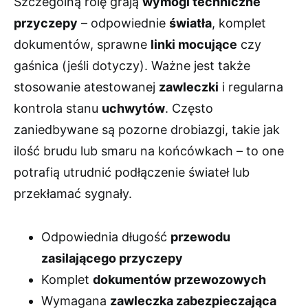
Szczególną rolę grają
wymogi techniczne
przyczepy
– odpowiednie
światła
, komplet
dokumentów, sprawne
linki mocujące
czy
gaśnica (jeśli dotyczy). Ważne jest także
stosowanie atestowanej
zawleczki
i regularna
kontrola stanu
uchwytów
. Często
zaniedbywane są pozorne drobiazgi, takie jak
ilość brudu lub smaru na końcówkach – to one
potrafią utrudnić podłączenie świateł lub
przekłamać sygnały.
Odpowiednia długość
przewodu
zasilającego przyczepy
Komplet
dokumentów przewozowych
Wymagana
zawleczka zabezpieczająca