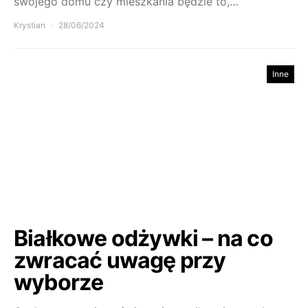
swojego domu czy mieszkania będzie to,…
Krystian
28/06/2024
Inne
Białkowe odżywki – na co
zwracać uwagę przy
wyborze